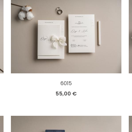
6015
55,00 €