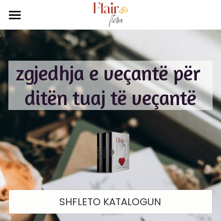
×
STORE CATEGORIES
KATALOGU
BALLINA
All Categories
All Categories
zgjedhja e veçantë për 
ENFA 2026
RRETH NESH
ditën tuaj të veçantë
ELITE 2025
KONTAKTI
EKONOM 2025
POWERED BY
ELA 2025
SYNET
KANAGJEGJ
SHFLETO KATALOGUN