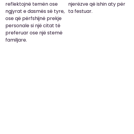
reflektojnë temën ose 
njerëzve që ishin aty për 
ngjyrat e dasmës së tyre, 
ta festuar.
ose që përfshijnë prekje 
personale si një citat të 
preferuar ose një stemë 
familjare.