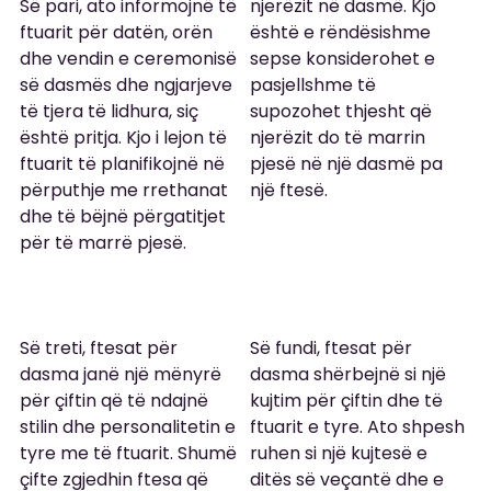
Së pari, ato informojnë të 
njerëzit në dasmë. Kjo 
ftuarit për datën, orën 
është e rëndësishme 
dhe vendin e ceremonisë 
sepse konsiderohet e 
së dasmës dhe ngjarjeve 
pasjellshme të 
të tjera të lidhura, siç 
supozohet thjesht që 
është pritja. Kjo i lejon të 
njerëzit do të marrin 
ftuarit të planifikojnë në 
pjesë në një dasmë pa 
përputhje me rrethanat 
një ftesë.
dhe të bëjnë përgatitjet 
për të marrë pjesë.
Së treti, ftesat për 
Së fundi, ftesat për 
dasma janë një mënyrë 
dasma shërbejnë si një 
për çiftin që të ndajnë 
kujtim për çiftin dhe të 
stilin dhe personalitetin e 
ftuarit e tyre. Ato shpesh 
tyre me të ftuarit. Shumë 
ruhen si një kujtesë e 
çifte zgjedhin ftesa që 
ditës së veçantë dhe e 