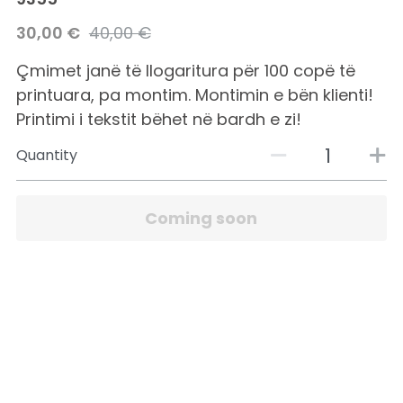
30,00 €
40,00 €
Çmimet janë të llogaritura për 100 copë të
printuara, pa montim. Montimin e bën klienti!
Printimi i tekstit bëhet në bardh e zi!
Quantity
Coming soon