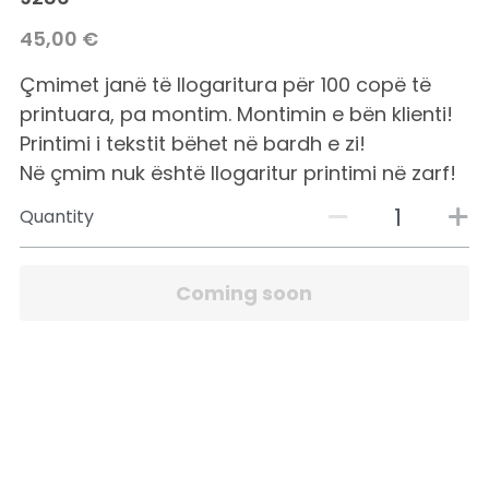
45,00 €
Çmimet janë të llogaritura për 100 copë të
printuara, pa montim. Montimin e bën klienti!
Printimi i tekstit bëhet në bardh e zi!
Në çmim nuk është llogaritur printimi në zarf!
Quantity
Coming soon