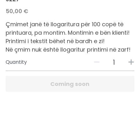
50,00 €
Çmimet janë të llogaritura për 100 copë të
printuara, pa montim. Montimin e bën klienti!
Printimi i tekstit bëhet në bardh e zi!
Në çmim nuk është llogaritur printimi në zarf!
Quantity
Coming soon