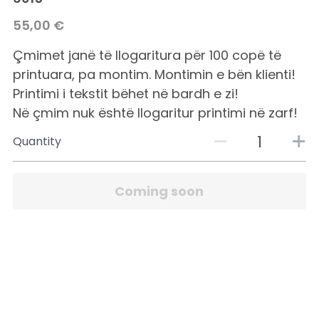
55,00 €
Çmimet janë të llogaritura për 100 copë të
printuara, pa montim. Montimin e bën klienti!
Printimi i tekstit bëhet në bardh e zi!
Në çmim nuk është llogaritur printimi në zarf!
Quantity
Coming soon