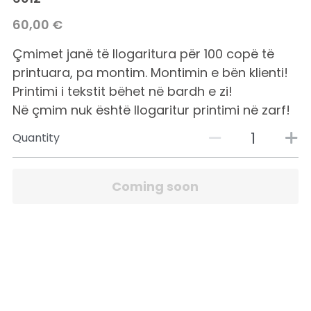
60,00 €
Çmimet janë të llogaritura për 100 copë të
printuara, pa montim. Montimin e bën klienti!
Printimi i tekstit bëhet në bardh e zi!
Në çmim nuk është llogaritur printimi në zarf!
Quantity
Coming soon