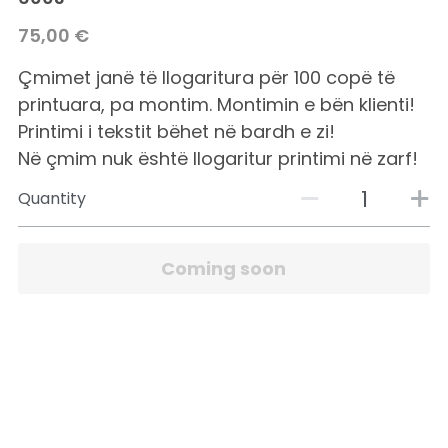
75,00 €
Çmimet janë të llogaritura për 100 copë të
printuara, pa montim. Montimin e bën klienti!
Printimi i tekstit bëhet në bardh e zi!
Në çmim nuk është llogaritur printimi në zarf!
Quantity
Coming soon