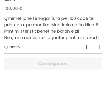
130,00 €
Çmimet janë të llogaritura për 100 copë të
printuara, pa montim. Montimin e bën klienti!
Printimi i tekstit bëhet në bardh e zi!
Në çmim nuk është llogaritur printimi në zarf!
Quantity
Coming soon