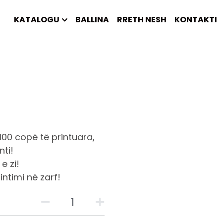
KATALOGU
BALLINA
RRETH NESH
KONTAKTI
100 copë të printuara,
nti!
e zi!
intimi në zarf!